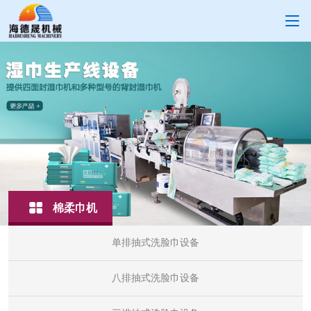
棉柔巾机
单排抽式洗脸巾设备
八排抽式洗脸巾设备