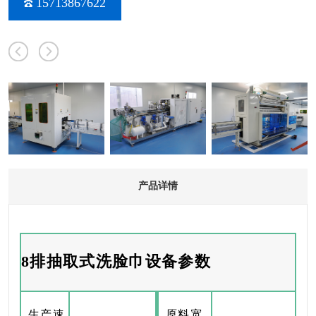
15713867622
产品详情
8排抽取式洗脸巾设备参数
生产速
原料宽